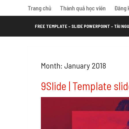
Trang chủ
Thành quả học viên
Đăng 
FREE TEMPLATE – SLIDE POWERPOINT – TÀI NGU
Month: January 2018
9Slide | Template sl