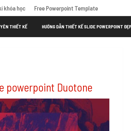
kí khóa học
Free Powerpoint Template
YÊN THIẾT KẾ
HƯỚNG DẪN THIẾT KẾ SLIDE POWERPOINT ĐẸ
ide powerpoint Duotone