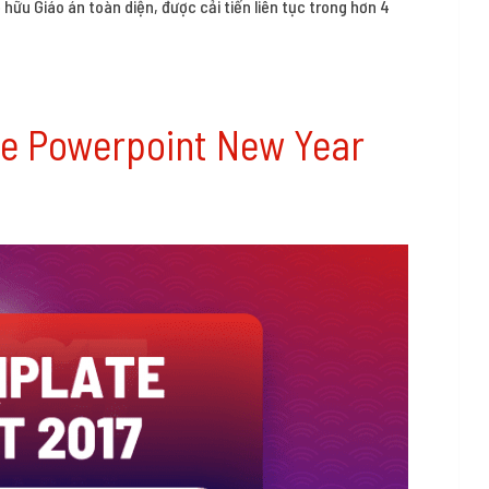
 hữu Giáo án toàn diện, được cải tiến liên tục trong hơn 4
ide Powerpoint New Year