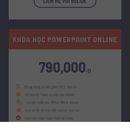
LIÊN HỆ VỚI 9SLIDE
KHÓA HỌC POWERPOINT ONLINE
790,000
/Đ
Đã áp dụng Ưu đãi giảm 50% học phí
Sở hữu Bộ Tools ưu việt của 9Slide
Cài đặt miễn phí Office 365 & Adobe
Học và Ôn lại trọn đời mọi lúc mọi nơi
Làm chủ hoàn hoàn thiết kế Slide
Sáng tạo Animation và Biên tập Video