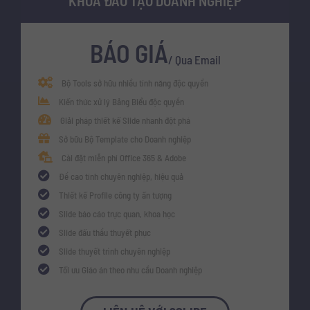
KHÓA ĐÀO TẠO DOANH NGHIỆP
BÁO GIÁ
/ Qua Email
Bộ Tools sở hữu nhiều tính năng độc quyền
Kiến thức xử lý Bảng Biểu độc quyền
Giải pháp thiết kế Slide nhanh đột phá
Sở bữu Bộ Template cho Doanh nghiệp
Cài đặt miễn phí Office 365 & Adobe
Đề cao tính chuyên nghiệp, hiệu quả
Thiết kế Profile công ty ấn tượng
Slide báo cáo trực quan, khoa học
Slide đấu thầu thuyết phục
Slide thuyết trình chuyên nghiệp
Tối ưu Giáo án theo nhu cầu Doanh nghiệp