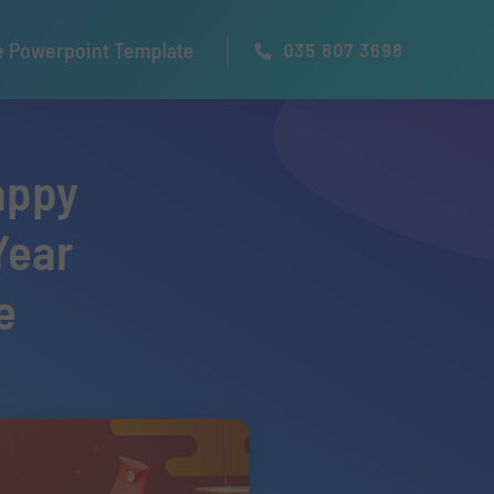
e Powerpoint Template
035 807 3698
appy
Year
e