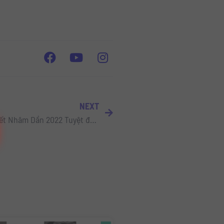
NEXT
Download Slide Powerpoint Tết Nhâm Dần 2022 Tuyệt đẹp – Lunar New Year Slide Powerpoint Template