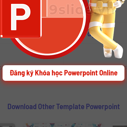
Password:
i thêm nhiều Slide Powerpoint đẹp
Download Slide Powerpoint Giáng Sinh 2022 – Merry Christmas Template Powerpoint
Đăng ký Khóa học Powerpoint Online
Download Other Template Powerpoint