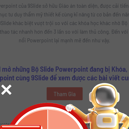
erpoint của 9Slide sở hữu Giáo án toàn diện, được cải tiến
hục tư duy thẩm mỹ thiết kế cùng kĩ năng từ cơ bản đến nâ
lide khác biệt vượt trội so với các khóa học khác nhờ Bộ
 thao tác nhanh hơn đến 3 lần so với làm thủ công. Đến với
nổi Powerpoint lại mạnh mẽ đến như vậy.
 mở những Bộ Slide Powerpoint đang bị Khóa, 
oint cùng 9Slide để xem được các bài viết c
×
Tham Gia
content is password protected. To view it please enter your password 