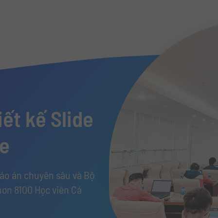
ết kế Slide
de
iáo án chuyên sâu và Bộ
hơn 8100 Học viên Cá