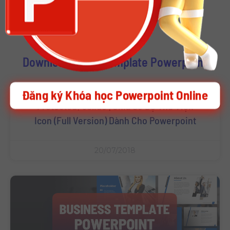
Download Other Template Powerpoint
Đăng ký Khóa học Powerpoint Online
Protected: 9Slide | Chia Sẻ Bộ Thư Viện
Icon (Full Version) Dành Cho Powerpoint
20/07/2018