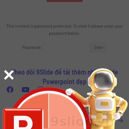
This content is password protected. To view it please enter your
password below:
Password:
×
Theo dõi 9Slide để tải thêm nhiều Slide
Powerpoint đẹp
PREVIOUS
NEXT
Download Bộ Font của Spider-man: No Way Home dành cho thiết kế Slide Powerpoint
Download Intro Happy New Year 2022 – Lunar New Year Slide Powerpoint Template