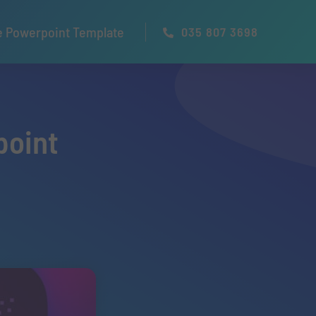
e Powerpoint Template
035 807 3698
point