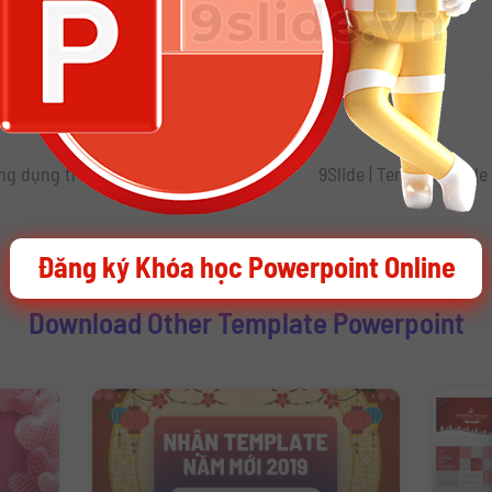
i thêm nhiều Slide Powerpoint đẹp
9Slide | Ebook Typography ứng dụng trong Powerpoint Slide
9Slide | Template slid
Đăng ký Khóa học Powerpoint Online
Download Other Template Powerpoint