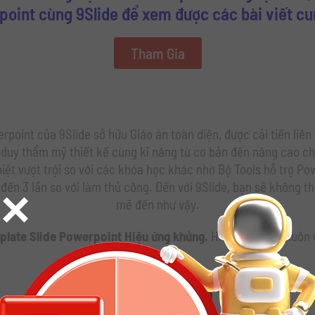
oint cùng 9Slide để xem được các bài viết c
Tham Gia
rpoint của 9Slide sở hữu Giáo án toàn diện, được cải tiến liên
 duy thẩm mỹ thiết kế cùng kĩ năng từ cơ bản đến nâng cao ch
ệt vượt trội so với các khóa học khác nhờ Bộ Tools hỗ trợ Pow
đến 3 lần so với làm thủ công. Đến với 9Slide, bạn sẽ không th
×
mẽ đến như vậy.
late Slide Powerpoint Hiệu ứng khủng.
Hi vọng bạn sẽ luôn 
Download now!