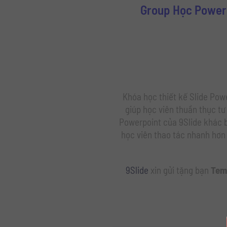
Group Học Powerp
Khóa học thiết kế Slide Powe
giúp học viên thuần thục tư
Powerpoint của 9Slide khác bi
học viên thao tác nhanh hơn 
9Slide
xin gửi tặng bạn
Temp