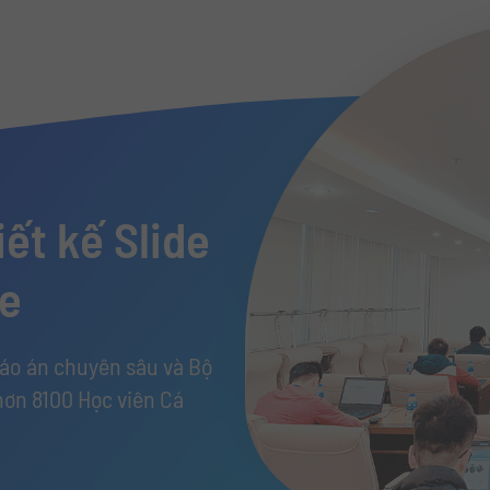
ết kế Slide
de
iáo án chuyên sâu và Bộ
hơn 8100 Học viên Cá