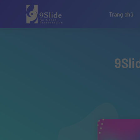
Trang chủ
9Sli