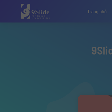
Trang chủ
9Sli