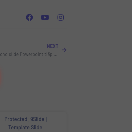
NEXT
9Slide | 16 Blurry Background cho slide Powerpoint tiếp theo của bạn
Protected: 9Slide |
Template Slide