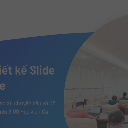
ết kế Slide
de
iáo án chuyên sâu và Bộ
hơn 8100 Học viên Cá