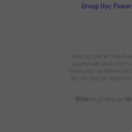
Group Học Powerp
Khóa học thiết kế Slide Powe
giúp học viên thuần thục tư
Powerpoint của 9Slide khác bi
học viên thao tác nhanh hơn 
9Slide
xin gửi tặng bạn
Sl