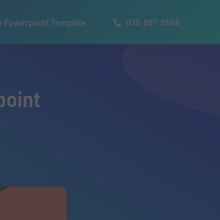
e Powerpoint Template
035 807 3698
point