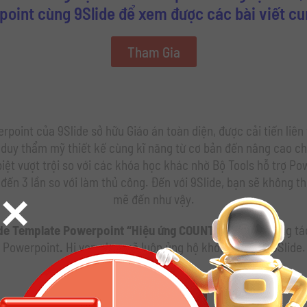
oint cùng 9Slide để xem được các bài viết c
Tham Gia
rpoint của 9Slide sở hữu Giáo án toàn diện, được cải tiến liên
 duy thẩm mỹ thiết kế cùng kĩ năng từ cơ bản đến nâng cao ch
ệt vượt trội so với các khóa học khác nhờ Bộ Tools hỗ trợ Pow
đến 3 lần so với làm thủ công. Đến với 9Slide, bạn sẽ không th
×
mẽ đến như vậy.
ide Template Powerpoint “Hiệu ứng COUNTDOWN”
– Tương tác
Powerpoint
.
Hi vọng bạn sẽ luôn ủng hộ khóa học của 9Slide.
Download now!