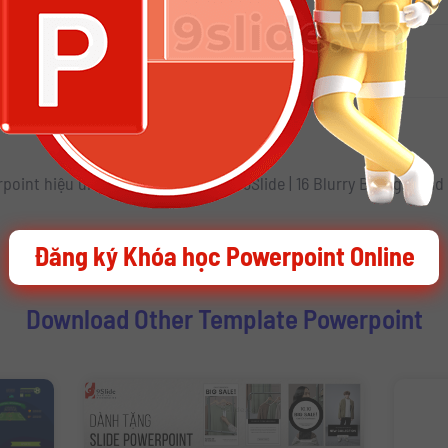
i thêm nhiều Slide Powerpoint đẹp
rpoint hiệu ứng Kinetic
Đăng ký Khóa học Powerpoint Online
Download Other Template Powerpoint