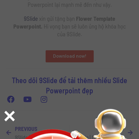
Powerpoint lại mạnh mẽ đến như vậy.
9Slide
xin gửi tặng bạn
Flower Template
Powerpoint.
Hi vọng bạn sẽ luôn ủng hộ khóa học
của 9Slide.
Download now!
Theo dõi 9Slide để tải thêm nhiều Slide
Powerpoint đẹp
×
PREVIOUS
NEXT
9Slide | Nhận ngay 100 Gradient Background dành cho Powerpoint
9Slide | Download 28 Template Slide Powerpoint mới nhất