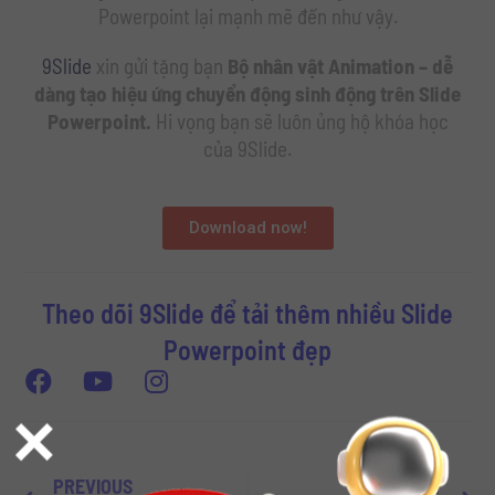
Powerpoint lại mạnh mẽ đến như vậy.
9Slide
xin gửi tặng bạn
Bộ nhân vật Animation – dễ
dàng tạo hiệu ứng chuyển động sinh động trên Slide
Powerpoint.
Hi vọng bạn sẽ luôn ủng hộ khóa học
của 9Slide.
Download now!
Theo dõi 9Slide để tải thêm nhiều Slide
Powerpoint đẹp
×
PREVIOUS
NEXT