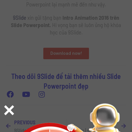
Powerpoint lại mạnh mẽ đến như vậy.
9Slide
xin gửi tặng bạn
Intro Animation 2016 trên
Slide Powerpoint.
Hi vọng bạn sẽ luôn ủng hộ khóa
học của 9Slide.
Download now!
Theo dõi 9Slide để tải thêm nhiều Slide
Powerpoint đẹp
×
PREVIOUS
NEXT
9Slide | 16 Blurry Background cho slide Powerpoint tiếp theo của bạn
9Slide | 40 Chất liệu trang trí cho Background của Slide Powerpoint