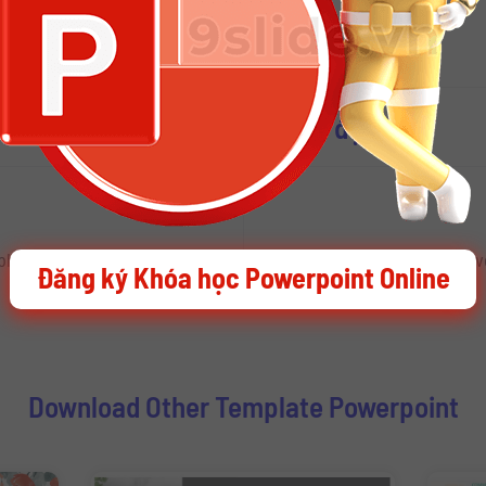
Password:
i thêm nhiều Slide Powerpoint đẹp
Download Slide Powerpoint phong cách Doodle hoạt hình vẽ tay đáng yêu cho Slide Bài Giảng Thuyết trình
Đăng ký Khóa học Powerpoint Online
Download Other Template Powerpoint