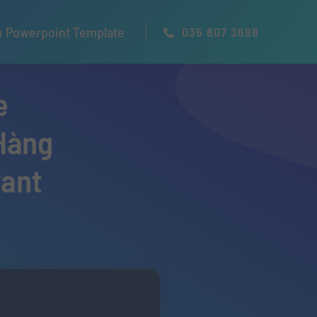
e Powerpoint Template
035 807 3698
e
Hàng
rant