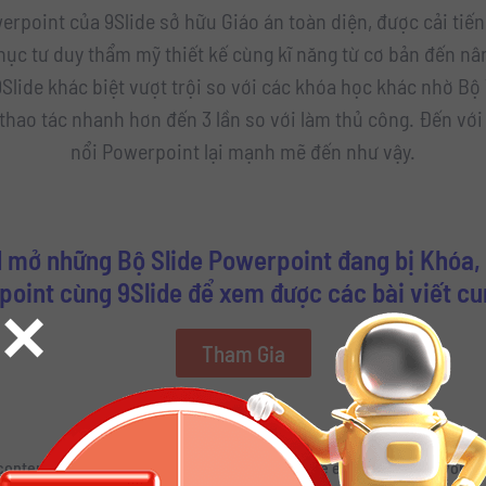
erpoint của 9Slide sở hữu Giáo án toàn diện, được cải tiến
hục tư duy thẩm mỹ thiết kế cùng kĩ năng từ cơ bản đến nâ
lide khác biệt vượt trội so với các khóa học khác nhờ Bộ
 thao tác nhanh hơn đến 3 lần so với làm thủ công. Đến với
nổi Powerpoint lại mạnh mẽ đến như vậy.
 mở những Bộ Slide Powerpoint đang bị Khóa, 
oint cùng 9Slide để xem được các bài viết c
×
Tham Gia
content is password protected. To view it please enter your password 