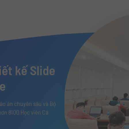
ết kế Slide
de
iáo án chuyên sâu và Bộ
hơn 8100 Học viên Cá