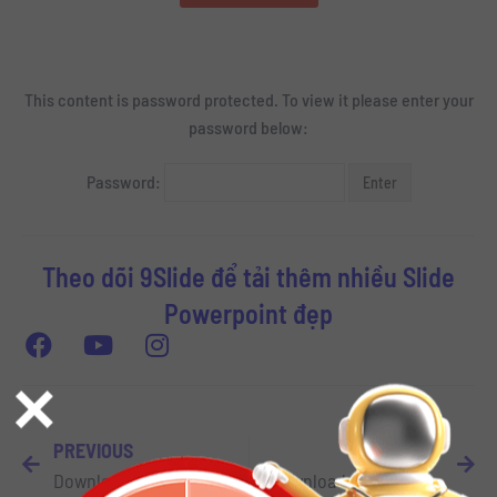
This content is password protected. To view it please enter your
password below:
Password:
Theo dõi 9Slide để tải thêm nhiều Slide
Powerpoint đẹp
×
PREVIOUS
NEXT
Download Slide Powerpoint Tết Tân Sửu 2021 – Happy New Year 2021
Download Font Godzilla vs Kong dành cho thiết kế Slide Powerpoint