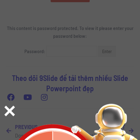
This content is password protected. To view it please enter your
password below:
Password:
Theo dõi 9Slide để tải thêm nhiều Slide
Powerpoint đẹp
×
PREVIOUS
NEXT
Download Top 5 Font Chữ dành cho Slide Powerpoint về Tết Tân Sửu 2021
International Women’s Day Slide Powerpoint Template – Slide Powerpoint cho ngày Phụ nữ 8/3