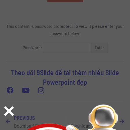
This content is password protected. To view it please enter your
password below:
Password:
Theo dõi 9Slide để tải thêm nhiều Slide
Powerpoint đẹp
×
PREVIOUS
NEXT
Download Bộ nhân vật 3D dành cho thiết kế Slide Powerpoint Sáng tạo
Download 8 Font Bảng phấn tuyệt đẹp dành cho Slide Powerpoint Bài giảng