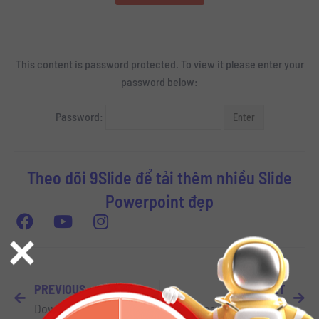
This content is password protected. To view it please enter your
password below:
Password:
Theo dõi 9Slide để tải thêm nhiều Slide
Powerpoint đẹp
×
PREVIOUS
NEXT
Download Slide Powerpoint Tuyệt Đẹp Tôn Vinh Ngày Phụ Nữ Việt Nam 20-10
Download Slide Powerpoint Tuyệt Đẹp Tri Ân Ngày Nhà Giáo Việt Nam 20-11