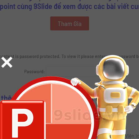
oint cùng 9Slide để xem được các bài viết c
Tham Gia
×
content is password protected. To view it please enter your password 
Password:
i thêm nhiều Slide Powerpoint đẹp
Zipper trên Powerpoint