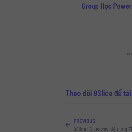
Group Học Powerp
This 
Theo dõi 9Slide để tả
PREVIOUS
9Slide | Giveaway hiệu ứng 