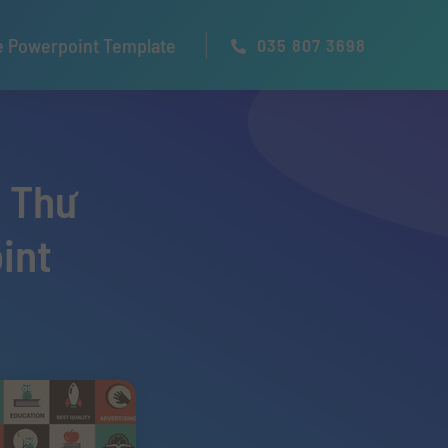
e Powerpoint Template
035 807 3698
ộ Thư
int