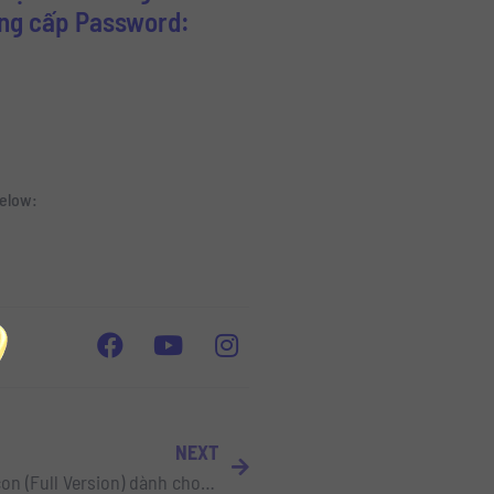
ung cấp Password:
below:
NEXT
9Slide | Chia sẻ bộ Thư Viện Icon (Full Version) dành cho Powerpoint