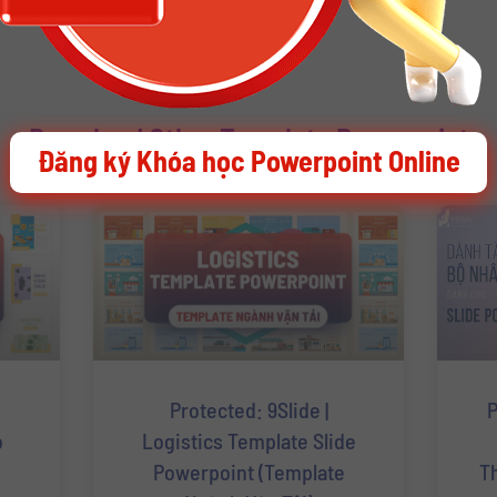
Download Other Template Powerpoint
Đăng ký Khóa học Powerpoint Online
Protected: 9Slide |
P
o
Logistics Template Slide
Powerpoint (Template
T