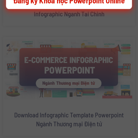
Đăng ký Khóa học Powerpoint Online
Download Template Powerpoint –
Infographic Nganh Tai Chinh
Download Infographic Template Powerpoint
Ngành Thương mại Điện tử