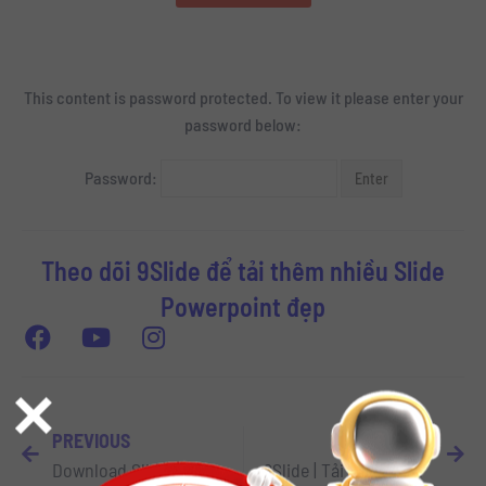
This content is password protected. To view it please enter your
password below:
Password:
Theo dõi 9Slide để tải thêm nhiều Slide
Powerpoint đẹp
×
PREVIOUS
NEXT
Download Slide Powerpoint Tết Nhâm Dần 2022 Tuyệt đẹp – Lunar New Year Slide Powerpoint Template
9Slide | Tải Slide Powerpoint Bảng phấn tri ân Ngày Nhà giáo Việt Nam 20-11