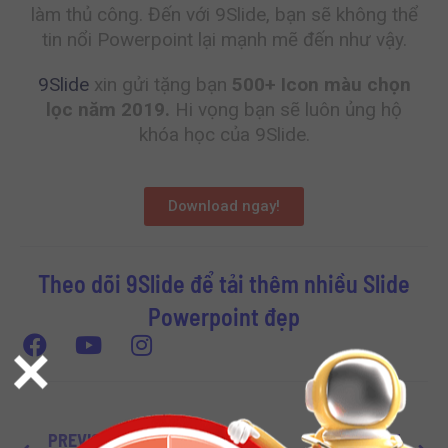
làm thủ công. Đến với 9Slide, bạn sẽ không thể
tin nổi Powerpoint lại mạnh mẽ đến như vậy.
9Slide
xin gửi tặng bạn
500+ Icon màu chọn
lọc năm 2019
.
Hi vọng bạn sẽ luôn ủng hộ
khóa học của 9Slide.
Download ngay!
Theo dõi 9Slide để tải thêm nhiều Slide
Powerpoint đẹp
×
PREVIOUS
NEXT