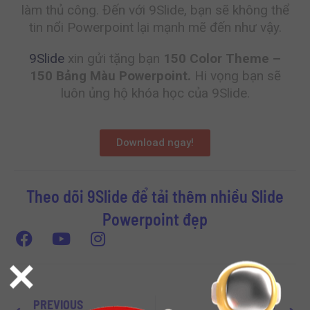
làm thủ công. Đến với 9Slide, bạn sẽ không thể
tin nổi Powerpoint lại mạnh mẽ đến như vậy.
9Slide
xin gửi tặng bạn
150 Color Theme –
150 Bảng Màu Powerpoint.
Hi vọng bạn sẽ
luôn ủng hộ khóa học của 9Slide.
Download ngay!
Theo dõi 9Slide để tải thêm nhiều Slide
Powerpoint đẹp
×
PREVIOUS
NEXT