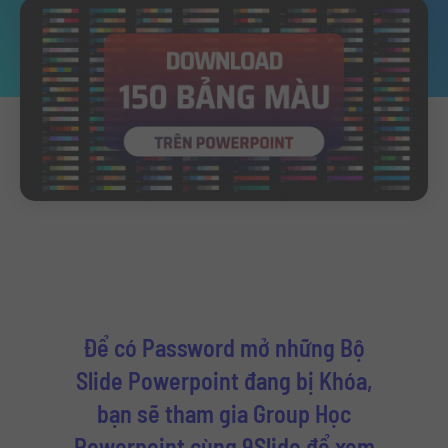
Để có Password mở những Bộ
Slide Powerpoint đang bị Khóa,
bạn sẽ tham gia Group Học
Powerpoint cùng 9Slide để xem