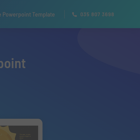
e Powerpoint Template
035 807 3698
point