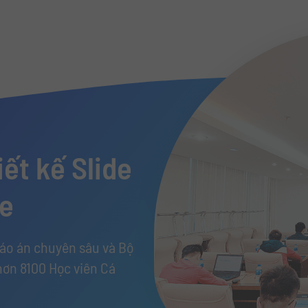
ết kế Slide
de
iáo án chuyên sâu và Bộ
hơn 8100 Học viên Cá