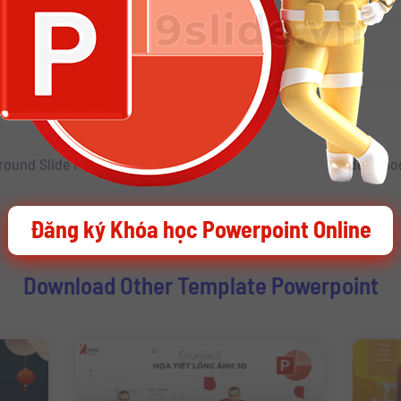
i thêm nhiều Slide Powerpoint đẹp
ground Slide Powerpoint
9Slide | Eb
Đăng ký Khóa học Powerpoint Online
Download Other Template Powerpoint