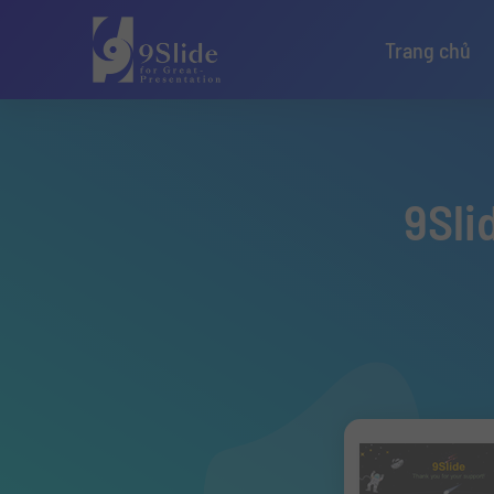
Trang chủ
9Sli