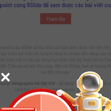
oint cùng 9Slide để xem được các bài viết c
Tham Gia
rpoint của 9Slide sở hữu Giáo án toàn diện, được cải tiến liên
 duy thẩm mỹ thiết kế cùng kĩ năng từ cơ bản đến nâng cao ch
ệt vượt trội so với các khóa học khác nhờ Bộ Tools hỗ trợ Pow
đến 3 lần so với làm thủ công. Đến với 9Slide, bạn sẽ không th
×
mẽ đến như vậy.
ector Infographic Hệ Mặt trời
– dễ dàng chỉnh sửa màu sắc v
vọng bạn sẽ luôn ủng hộ khóa học của 9Slide.
Download now!