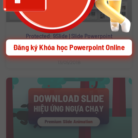
Protected: 9Slide | Slide Powerpoint
Template A4 [Full]
Đăng ký Khóa học Powerpoint Online
13/05/2018