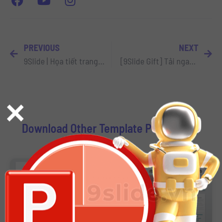
PREVIOUS
NEXT
9Slide | Họa tiết trang trí Giáng Sinh trên Slide Powerpoint
[9Slide Gift] Tải ngay 7 Fonts Neon dịp lễ hội dành cho Powerpoint
×
Download Other Template Powerpoint