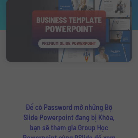
Để có Password mở những Bộ
Slide Powerpoint đang bị Khóa,
bạn sẽ tham gia Group Học
Powerpoint cùng 9Slide để xem