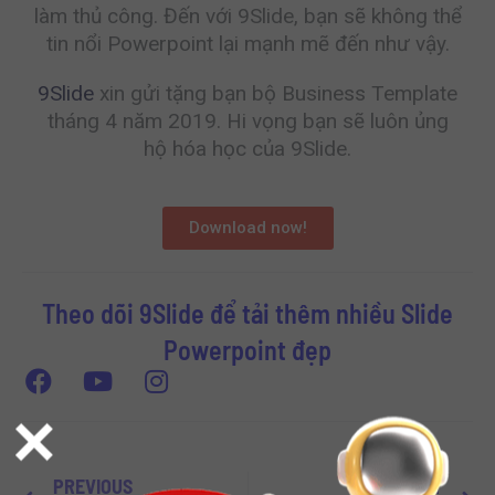
làm thủ công. Đến với 9Slide, bạn sẽ không thể
tin nổi Powerpoint lại mạnh mẽ đến như vậy.
9Slide
xin gửi tặng bạn bộ Business Template
tháng 4 năm 2019. Hi vọng bạn sẽ luôn ủng
hộ hóa học của 9Slide.
Download now!
Theo dõi 9Slide để tải thêm nhiều Slide
Powerpoint đẹp
×
PREVIOUS
NEXT