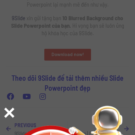
Powerpoint lại mạnh mẽ đến như vậy.
9Slide
xin gửi tặng bạn
10 Blurred Background cho
Slide Powerpoint của bạn.
Hi vọng bạn sẽ luôn ủng
hộ khóa học của 9Slide.
Download now!
Theo dõi 9Slide để tải thêm nhiều Slide
Powerpoint đẹp
×
PREVIOUS
NEXT
9Slide | Template Slide Powerpoint A4
9Slide | Fashion Template Slide Powerpoint