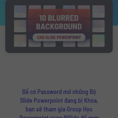
Để có Password mở những Bộ
Slide Powerpoint đang bị Khóa,
bạn sẽ tham gia Group Học
Powerpoint cùng 9Slide để xem